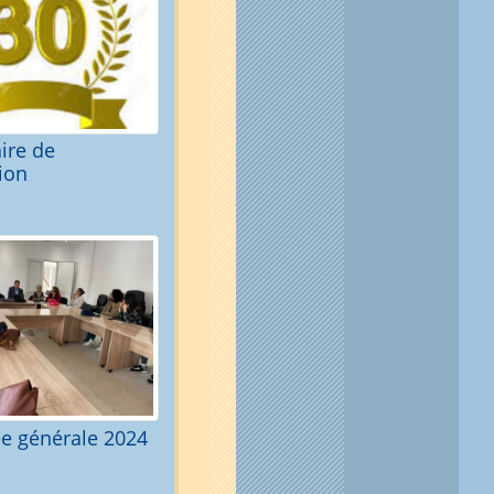
ire de
tion
e générale 2024