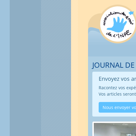
JOURNAL DE
Envoyez vos art
Racontez vos expér
Vos articles seron
Nous envoyer vo